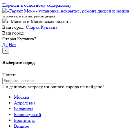
Перейти к основному содержиому
установка, вскрытие, ремонт дверей
Ваш город:
Старая Купавна
Ваш город
Старая Купавна?
Да
Нет
×
Выберите город
Поиск:
По данному запросу ни одного города не найдено!
Москва
Апрелевка
Балашиха
Белоозерский
Бронницы
Видное