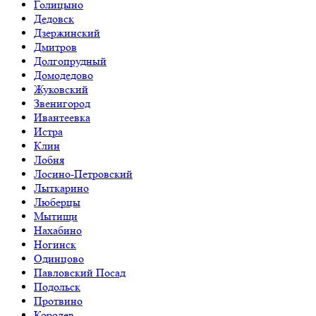
Голицыно
Дедовск
Дзержинский
Дмитров
Долгопрудный
Домодедово
Жуковский
Звенигород
Ивантеевка
Истра
Клин
Лобня
Лосино-Петровский
Лыткарино
Люберцы
Мытищи
Нахабино
Ногинск
Одинцово
Павловский Посад
Подольск
Протвино
Королев