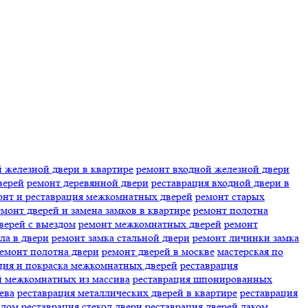
 железной двери в квартире
ремонт входной железной двери
верей
ремонт деревянной двери
реставрация входной двери в
онт и реставрация межкомнатных дверей
ремонт старых
емонт дверей и замена замков в квартире
ремонт полотна
верей с выездом
ремонт межкомнатных дверей
ремонт
ла в двери
ремонт замка стальной двери
ремонт личинки замка
емонт полотна двери
ремонт дверей в москве
мастерская по
ция и покраска межкомнатных дверей
реставрация
й межкомнатных из массива
реставрация шпонированных
ева
реставрация металлических дверей в квартире
реставрация
клом
реставрация стекол двери
реставрация дверей лаком