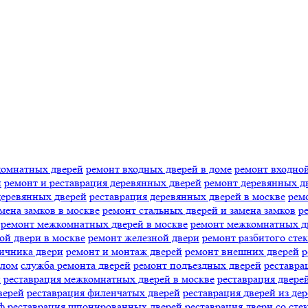
комнатных дверей
ремонт входных дверей в доме
ремонт входной
и
ремонт и реставрация деревянных дверей
ремонт деревянных д
деревянных дверей
реставрация деревянных дверей в москве
рем
мена замков в москве
ремонт стальных дверей и замена замков
р
ремонт межкомнатных дверей в москве
ремонт межкомнатных д
ой двери в москве
ремонт железной двери
ремонт разбитого стек
ичника двери
ремонт и монтаж дверей
ремонт внешних дверей
р
клом
служба ремонта дверей
ремонт подъездных дверей
реставра
й
реставрация межкомнатных дверей в москве
реставрация двере
верей
реставрация филенчатых дверей
реставрация дверей из дер
ф
реставрация шпонированных дверей
реставрация двери со сте