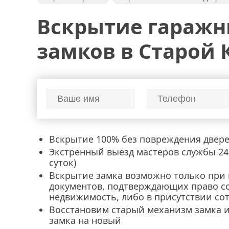
вскрытие квартир
вскрытие щеколды
замена за
Вскрытие гараж
установка замка
ремонт личинки замка
замена
перекодировка замков
замков в Старой 
Вскрытие 100% без повреждения двер
Экстренный выезд мастеров службы 24 
суток)
Вскрытие замка возможно только при
документов, подтверждающих право с
недвижимость, либо в присутствии со
Восстановим старый механизм замка 
замка на новый