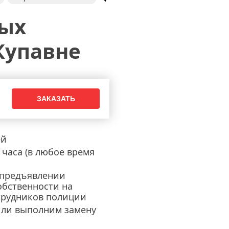
мков в межкомнатной двери
ных
 замка
Купавне
ей
часа (в любое время
 предъявлении
обственности на
трудников полиции
или выполним замену