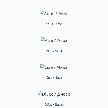
Abus / Абус
Atra / Атра
Cisa / Чиза
DiSec / Дисек