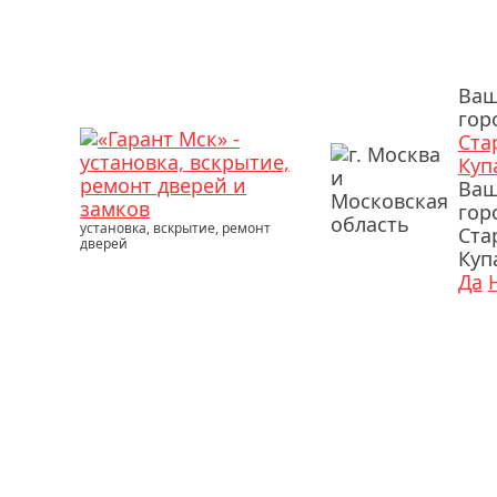
Ва
гор
Ста
Куп
Ва
гор
установка, вскрытие, ремонт
Ста
дверей
Куп
Да