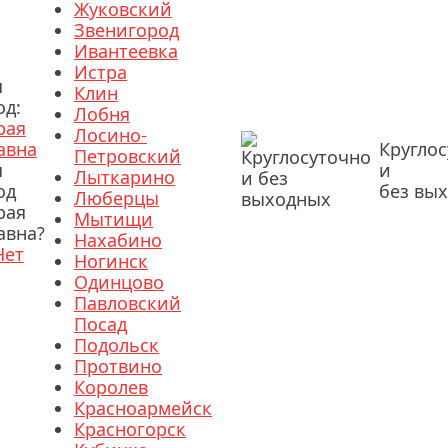
Жуковский
Звенигород
Ивантеевка
Истра
ш
Клин
од:
Лобня
рая
Лосино-
авна
Кругло
Петровский
ш
и
Лыткарино
од
без вы
Люберцы
рая
Мытищи
авна?
Нахабино
Нет
Ногинск
Одинцово
Павловский
Посад
Подольск
Протвино
Королев
Красноармейск
Красногорск