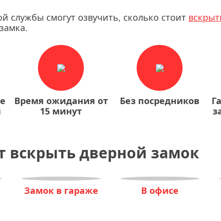
ой службы смогут озвучить, сколько стоит
вскрыт
замка.
ие
Время ожидания от
Без посредников
Г
й
15 минут
з
т вскрыть дверной замок
Замок в гараже
В офисе