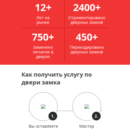
12+
2400+
Лет на
Отремонтировано
рынке
дверных замков
750+
450+
Заменено
Перекодировано
личинок в
дверных замков
дверях
Как получить услугу по
двери замка
1.
2.
Вы оставляете
Мастер