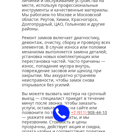
личинки и обслуживание устройства на
месте, используя профессиональные
инструменты и качественные материалы.
Мы работаем по Москве и Московской
области: Реутов, Химки, Красногорск,
Долгопрудный, ЦАО, Гольяново и другие
районы.
Ремонт замков включает диагностику,
демонтаж, очистку, сборку и проверку всех
элементов. В случае износа или поломки
механизма выполняется замена деталей,
установка новых комплектующих или
перестановка частей. Часто причины —
износ, попадание мусора внутрь,
повреждение засовов или щеколд при
закрытии. Мы аккуратно устраняем
неисправности, чтобы замок снова
открывался без усилий.
Вы можете вызвать мастера на срочный
выезд — специалист приедет в течение
минут после звонка. Чтобы заказать
услуги, оставьте заявку на сайте или
позвоните по телефону
+7 (911)
908-44-10
— укажите имя и контакты, и мы
перезвоним. Стоимость и цены
прозрачны, действует акция и скидка,
оплата удобна и соответствует политике