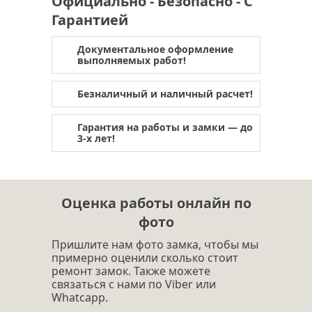
Официально - Безопасно - С
обивка двери в щелково
Гарантией
отделка дверей
обивка дверей
тепло- шумоизоляция двери
Документальное оформление
выполняемых работ!
Безналичный и наличный расчет!
Гарантия на работы и замки — до
3-х лет!
Оценка работы онлайн по
фото
Пришлите нам фото замка, чтобы мы
примерно оценили сколько стоит
ремонт замок. Также можете
связаться с нами по Viber или
Whatcapp.