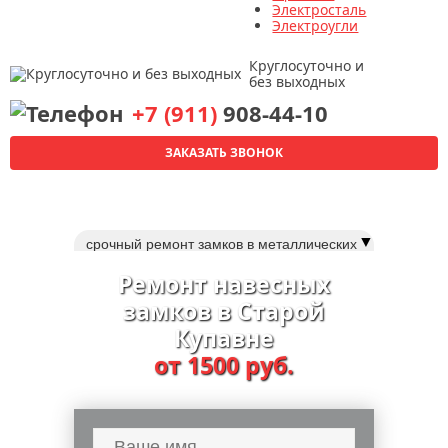
Электросталь
Электроугли
Круглосуточно и
без выходных
+7 (911)
908-44-10
ЗАКАЗАТЬ ЗВОНОК
▼
срочный ремонт замков в металлических
дверях
Ремонт навесных
мастер по ремонту замков дверей
замков в Старой
срочный ремонт дверных замков
Купавне
ремонт и замена замка fuaro (фуаро)
от 1500 руб.
срочная замена замков в металлической
двери
замена личинки замка двери
замена замка в китайской двери