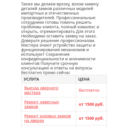
вскрытие и замена замков kale
Также мы делаем врезку, взлом замену
деталей замков различных моделей
вскрытие и замена замков iseo
импортных и отечественных
вскрытие и замена замка apecs
производителей. Профессиональные
сотрудники готовы помочь решить
вскрытие и замена замков masterlock
проблемы клиента, полный комалекс и
открыть, отремонтировать Для этого
вскрытие и замена замков класс
Необходимо оставить заявку на заказ.
Доверьте решение профессионалам.
вскрытие и замена замков сам
Мастера знают устройство защиты и
монтаж замков – прерогатива
функционирования механизмов и
специалистов
используют Сохранение
конфиденциальности и анонимности
починить замок может только мастер
клиентов Получите срочную
консультацию и ответы на вопросы
перекодировка замка cisa
бесплатно прямо сейчас
перекодировка замков
УСЛУГА
ЦЕНА
габаритные чертежи замков
Выезда дверного
бесплатно
мастера
немного о замках
ремонт ручек входной двери
Ремонт навесных
от 1500 руб.
замков
ремонт входной металлической двери
Ремонт кодовых замков
мастер по ремонту входной двери
от 1500 руб.
на дверях
ремонт входных дверей в москве