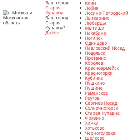
Ваш город:
Клин
Старая
Лобня
Купавна
Лосино-Петровский
Ваш город
Лыткарино
Старая
Люберцы
Купавна?
Мытищи
Да
Нет
Нахабино
Ногинск
Одинцово
Павловский Посад
Подольск
Протвино
Королев
Красноармейск
Красногорск
Кубинка
Пушкино
Пущино
Раменское
Реутов
Сергиев Посад
Солнечногорск
Старая Купавна
Фрязино
Химки
Хотьково
Черноголовка
Щелково