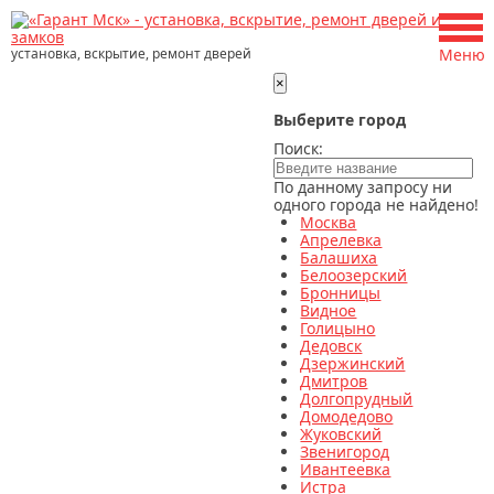
установка, вскрытие, ремонт дверей
Меню
×
Выберите город
Поиск:
По данному запросу ни
одного города не найдено!
Москва
Апрелевка
Балашиха
Белоозерский
Бронницы
Видное
Голицыно
Дедовск
Дзержинский
Дмитров
Долгопрудный
Домодедово
Жуковский
Звенигород
Ивантеевка
Истра