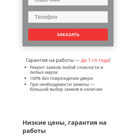
установка дополнительного замка в
дверь
перекодировка замка входной двери
служба аварийного вскрытия замков и
дверей
аварийное вскрытие замков дверей
врезка замка в металлическую дверь
Гарантия на работы —
до 1-го года
!
замена ручки дверного замка
Ремонт замков любой сложности и
замена дверных замков
любых марок
установка дверных замков
100% без повреждения двери
При необходимости замены —
замена входного замка
большой выбор замков в наличии
вскрытие дверных замков
вскрытие и замена замка mottura
вскрытие и замена замков гардиан
вскрытие и замена замков эльбор
Низкие цены, гарантия на
вскрытие и замена замков securemme
работы